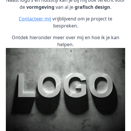
Naast logo’s en huisstijl kan je bij mij ook terecht voor
de
vormgeving
van al je
grafisch design
.
Contacteer mij
vrijblijvend om je project te
bespreken.
Ontdek hieronder meer over mij en hoe ik je kan
helpen.