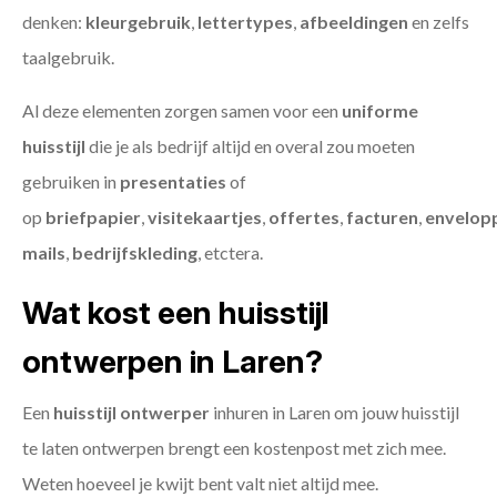
denken:
kleurgebruik
,
lettertypes
,
afbeeldingen
en zelfs
taalgebruik.
Al deze elementen zorgen samen voor een
uniforme
huisstijl
die je als bedrijf altijd en overal zou moeten
gebruiken in
presentaties
of
op
briefpapier
,
visitekaartjes
,
offertes
,
facturen
,
envelop
mails
,
bedrijfskleding
, etctera.
Wat kost een huisstijl
ontwerpen in Laren?
Een
huisstijl ontwerper
inhuren in Laren om jouw huisstijl
te laten ontwerpen brengt een kostenpost met zich mee.
Weten hoeveel je kwijt bent valt niet altijd mee.