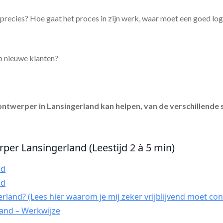
precies? Hoe gaat het proces in zijn werk, waar moet een goed lo
p nieuwe klanten?
ontwerper in Lansingerland
kan helpen, van de verschillende 
rper Lansingerland (Leestijd 2 à 5 min)
nd
nd
land? (Lees hier waarom je mij zeker vrijblijvend moet con
and – Werkwijze