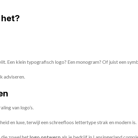
 het?
 wilt. Een klein typografisch logo? Een monogram? Of juist een sym
k adviseren.
zen
aling van logo’s.
id en luxe, terwijl een schreefloos lettertype strak en modern is.
 die zowel het
logo ontwerp
als je bedrijf in Lansingerland comp