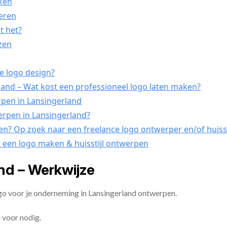
kken
seren
t het?
ezen
je logo design?
and – Wat kost een professioneel logo laten maken?
rpen in Lansingerland
werpen in Lansingerland?
pen? Op zoek naar een freelance logo ontwerper en/of huiss
r een logo maken & huisstijl ontwerpen
nd – Werkwijze
go voor je onderneming in Lansingerland ontwerpen.
 voor nodig.