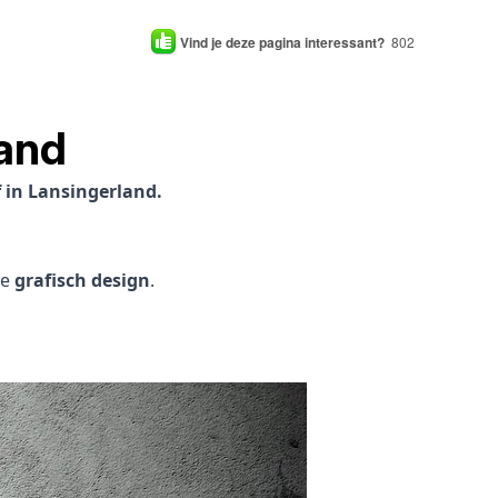
Vind je deze pagina interessant?
802
and
 in Lansingerland.
je
grafisch design
.