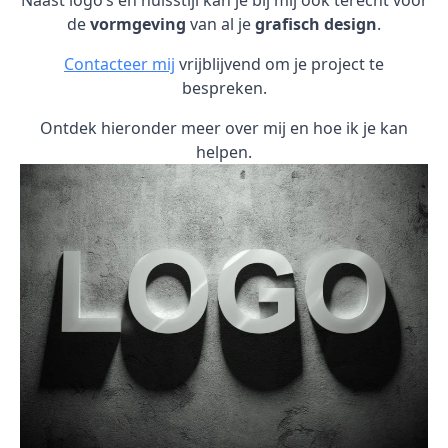
Naast logo’s en huisstijl kan je bij mij ook terecht voor
de
vormgeving
van al je
grafisch design
.
Contacteer mij
vrijblijvend om je project te
bespreken.
Ontdek hieronder meer over mij en hoe ik je kan
helpen.