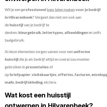
Wil je een
professioneel
logo laten maken
voor je bedrijf
in Hilvarenbeek
? Vergeet dan niet om ook aan
de
huisstijl
van je bedrijf te
denken:
kleurgebruik
,
lettertypes
,
afbeeldingen
en zelfs
taalgebruik.
Al deze elementen zorgen samen voor een
uniforme
huisstijl
die je als bedrijf altijd en overal zou moeten
gebruiken in
presentaties
of
op
briefpapier
,
visitekaartjes
,
offertes
,
facturen
,
envelop
mails
,
bedrijfskleding
, etctera.
Wat kost een huisstijl
ontwerpen in Hilvarenbeek?