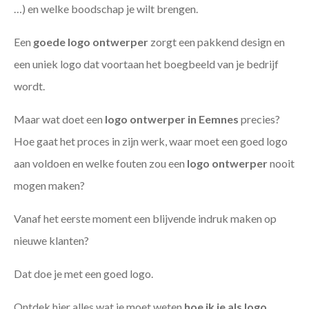
…) en welke boodschap je wilt brengen.
Een
goede
logo ontwerper
zorgt een pakkend design en
een uniek logo dat voortaan het boegbeeld van je bedrijf
wordt.
Maar wat doet een
logo ontwerper in Eemnes
precies?
Hoe gaat het proces in zijn werk, waar moet een goed logo
aan voldoen en welke fouten zou een
logo ontwerper
nooit
mogen maken?
Vanaf het eerste moment een blijvende indruk maken op
nieuwe klanten?
Dat doe je met een goed logo.
Ontdek hier alles wat je moet weten
hoe ik je als
logo