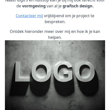
Naast logo’s en huisstijl kan je bij mij ook terecht voor
de
vormgeving
van al je
grafisch design
.
Contacteer mij
vrijblijvend om je project te
bespreken.
Ontdek hieronder meer over mij en hoe ik je kan
helpen.