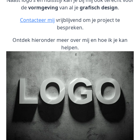
Naast logo’s en huisstijl kan je bij mij ook terecht voor
de
vormgeving
van al je
grafisch design
.
Contacteer mij
vrijblijvend om je project te
bespreken.
Ontdek hieronder meer over mij en hoe ik je kan
helpen.