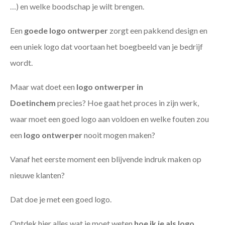
…) en welke boodschap je wilt brengen.
Een
goede
logo ontwerper
zorgt een pakkend design en
een uniek logo dat voortaan het boegbeeld van je bedrijf
wordt.
Maar wat doet een
logo ontwerper in
Doetinchem
precies? Hoe gaat het proces in zijn werk,
waar moet een goed logo aan voldoen en welke fouten zou
een
logo ontwerper
nooit mogen maken?
Vanaf het eerste moment een blijvende indruk maken op
nieuwe klanten?
Dat doe je met een goed logo.
Ontdek hier alles wat je moet weten
hoe ik je als
logo