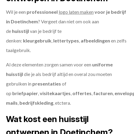
Wil je een
professioneel
logo laten maken
voor je bedrijf
in Doetinchem
? Vergeet dan niet om ook aan
de
huisstijl
van je bedrijf te
denken:
kleurgebruik
,
lettertypes
,
afbeeldingen
en zelfs
taalgebruik.
Al deze elementen zorgen samen voor een
uniforme
huisstijl
die je als bedrijf altijd en overal zou moeten
gebruiken in
presentaties
of
op
briefpapier
,
visitekaartjes
,
offertes
,
facturen
,
envelop
mails
,
bedrijfskleding
, etctera.
Wat kost een huisstijl
ontwerpen in Doetinchem?