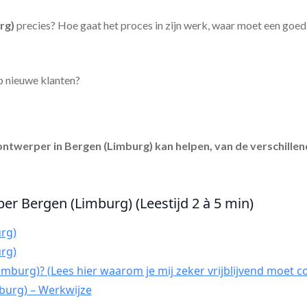
rg)
precies? Hoe gaat het proces in zijn werk, waar moet een goed
p nieuwe klanten?
ontwerper in Bergen (Limburg)
kan helpen, van de verschillen
er Bergen (Limburg) (Leestijd 2 à 5 min)
rg)
rg)
mburg)? (Lees hier waarom je mij zeker vrijblijvend moet c
burg) – Werkwijze