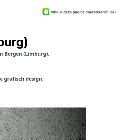
Vind je deze pagina interessant?
347
burg)
in Bergen (Limburg).
je
grafisch design
.