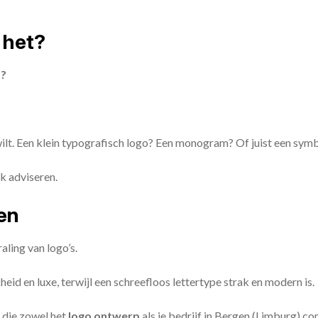
 het?
)?
 wilt. Een klein typografisch logo? Een monogram? Of juist een sym
k adviseren.
zen
aling van logo’s.
id en luxe, terwijl een schreefloos lettertype strak en modern is.
 die zowel het
logo ontwerp
als je bedrijf in Bergen (Limburg) c