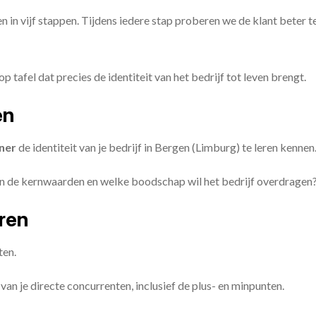
en in vijf stappen. Tijdens iedere stap proberen we de klant beter t
op tafel dat precies de identiteit van het bedrijf tot leven brengt.
en
ner
de identiteit van je bedrijf in Bergen (Limburg) te leren kennen
ijn de kernwaarden en welke boodschap wil het bedrijf overdragen
eren
ten.
van je directe concurrenten, inclusief de plus- en minpunten.