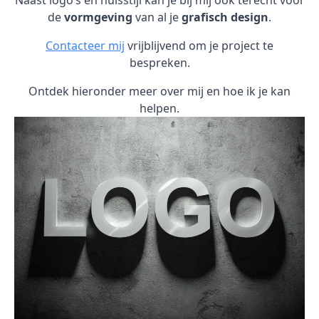
Naast logo’s en huisstijl kan je bij mij ook terecht voor
de
vormgeving
van al je
grafisch design
.
Contacteer mij
vrijblijvend om je project te
bespreken.
Ontdek hieronder meer over mij en hoe ik je kan
helpen.