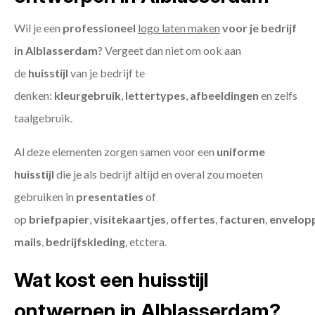
Wil je een
professioneel
logo laten maken
voor je bedrijf
in Alblasserdam
? Vergeet dan niet om ook aan
de
huisstijl
van je bedrijf te
denken:
kleurgebruik
,
lettertypes
,
afbeeldingen
en zelfs
taalgebruik.
Al deze elementen zorgen samen voor een
uniforme
huisstijl
die je als bedrijf altijd en overal zou moeten
gebruiken in
presentaties
of
op
briefpapier
,
visitekaartjes
,
offertes
,
facturen
,
envelop
mails
,
bedrijfskleding
, etctera.
Wat kost een huisstijl
ontwerpen in Alblasserdam?