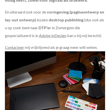
nodig heeft, zowel voor digitaal als drukwerk.
En uiteraard ook voor de
vormgeving (paginaontwerp en
lay-out ontwerp)
inzake
desktop publishing
(dus ook als
u op zoek bent naar
DTP’er
in Zomergem die
gespecialiseerd is in
Adobe InDesign
kan u bij mij terecht).
Contacteer
mij vrijblijvend als je graag meer wilt weten.