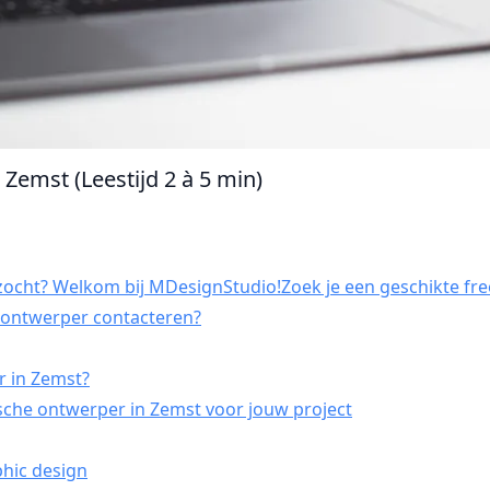
Zemst (Leestijd 2 à 5 min)
ocht? Welkom bij MDesignStudio!Zoek je een geschikte fre
h ontwerper contacteren?
r in Zemst?
sche ontwerper in Zemst voor jouw project
phic design