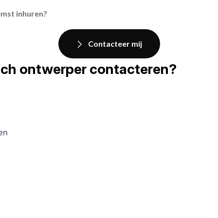
emst inhuren?
Contacteer mij
fisch ontwerper contacteren?
pen