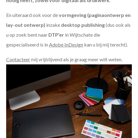
nodig heeft, zowel voor digitaal als drukwerk.
En uiteraard ook voor de
vormgeving (paginaontwerp en
lay-out ontwerp)
inzake
desktop publishing
(dus ook als
u op zoek bent naar
DTP’er
in Wijtschate die
gespecialiseerd is in
Adobe InDesign
kan u bij mij terecht).
Contacteer
mij vrijblijvend als je graag meer wilt weten.