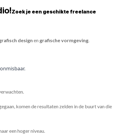
io!
Zoek je een geschikte freelance
grafisch design
en
grafische vormgeving
.
onmisbaar.
 verwachten.
gaan, komen de resultaten zelden in de buurt van die
 naar een hoger niveau.