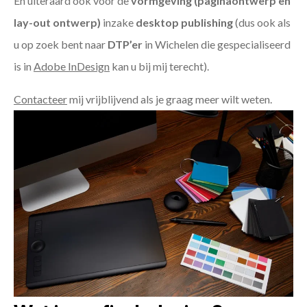
En uiteraard ook voor de
vormgeving (paginaontwerp en
lay-out ontwerp)
inzake
desktop publishing
(dus ook als
u op zoek bent naar
DTP’er
in Wichelen die gespecialiseerd
is in
Adobe InDesign
kan u bij mij terecht).
Contacteer
mij vrijblijvend als je graag meer wilt weten.