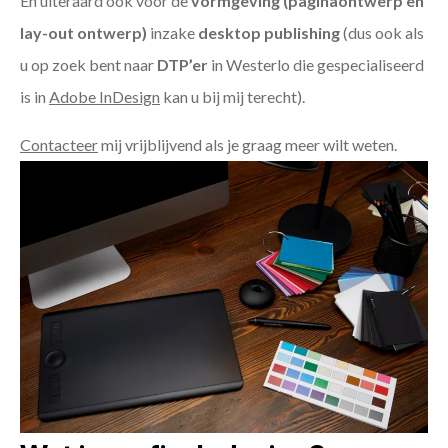
En uiteraard ook voor de
vormgeving (paginaontwerp en
lay-out ontwerp)
inzake
desktop publishing
(dus ook als
u op zoek bent naar
DTP’er
in Westerlo die gespecialiseerd
is in
Adobe InDesign
kan u bij mij terecht).
Contacteer
mij vrijblijvend als je graag meer wilt weten.