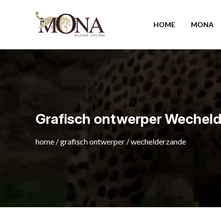
HOME
MONA
Grafisch ontwerper Wechel
home
/
grafisch ontwerper
/
wechelderzande