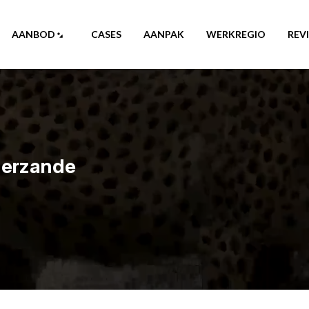
AANBOD
CASES
AANPAK
WERKREGIO
REV
derzande