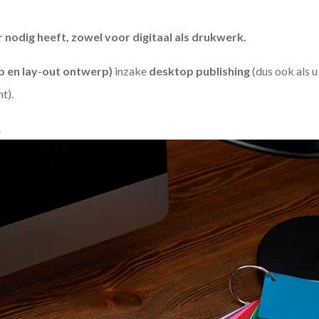
odig heeft, zowel voor digitaal als drukwerk.
 en lay-out ontwerp)
inzake
desktop publishing
(dus ook als 
ht).
.