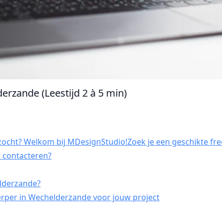
erzande (Leestijd 2 à 5 min)
ocht? Welkom bij MDesignStudio!Zoek je een geschikte fre
r contacteren?
elderzande?
rper in Wechelderzande voor jouw project