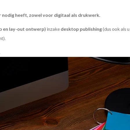
odig heeft, zowel voor digitaal als drukwerk.
 en lay-out ontwerp)
inzake
desktop publishing
(dus ook als 
ht).
.