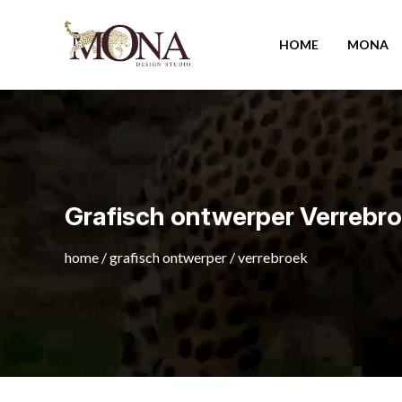
HOME
MONA
Grafisch ontwerper Verrebr
home
/
grafisch ontwerper
/
verrebroek