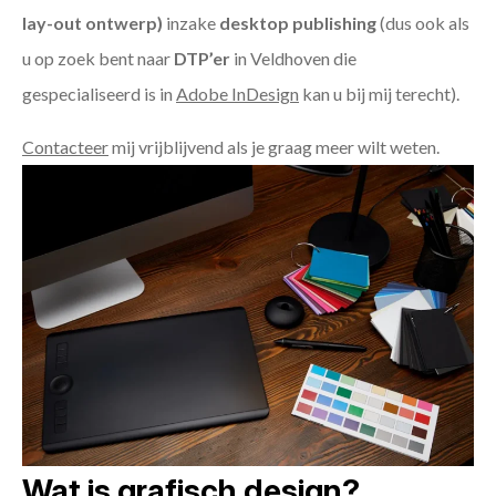
lay-out ontwerp)
inzake
desktop publishing
(dus ook als
u op zoek bent naar
DTP’er
in Veldhoven die
gespecialiseerd is in
Adobe InDesign
kan u bij mij terecht).
Contacteer
mij vrijblijvend als je graag meer wilt weten.
Wat is grafisch design?