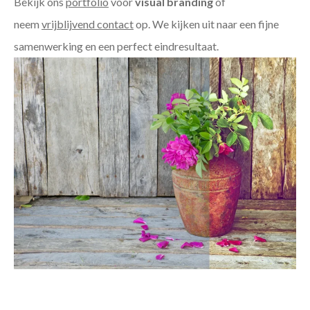
Bekijk ons
portfolio
voor
visual branding
of
neem
vrijblijvend contact
op. We kijken uit naar een fijne
samenwerking en een perfect eindresultaat.