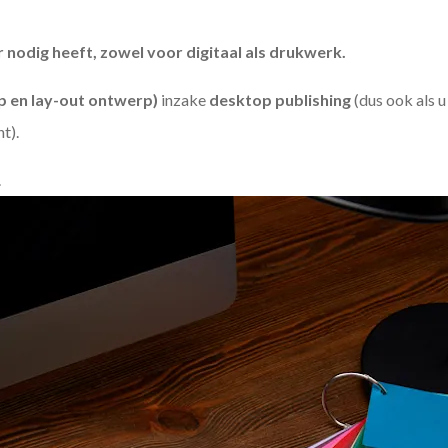
odig heeft, zowel voor digitaal als drukwerk.
 en lay-out ontwerp)
inzake
desktop publishing
(dus ook als 
ht).
.