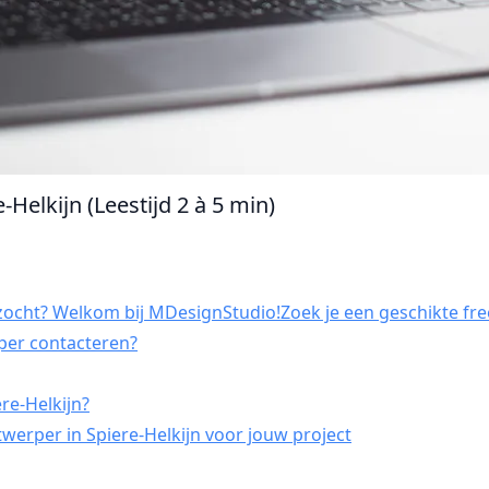
Helkijn (Leestijd 2 à 5 min)
zocht? Welkom bij MDesignStudio!Zoek je een geschikte free
rper contacteren?
re-Helkijn?
werper in Spiere-Helkijn voor jouw project