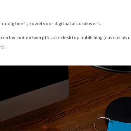
odig heeft, zowel voor digitaal als drukwerk.
 en lay-out ontwerp)
inzake
desktop publishing
(dus ook als 
ht).
.