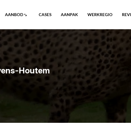
AANBOD
CASES
AANPAK
WERKREGIO
REV
evens-Houtem