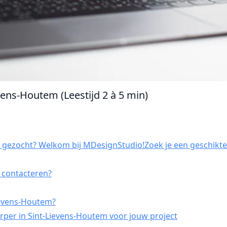
vens-Houtem (Leestijd 2 à 5 min)
 gezocht? Welkom bij MDesignStudio!Zoek je een geschikte f
r contacteren?
ievens-Houtem?
per in Sint-Lievens-Houtem voor jouw project