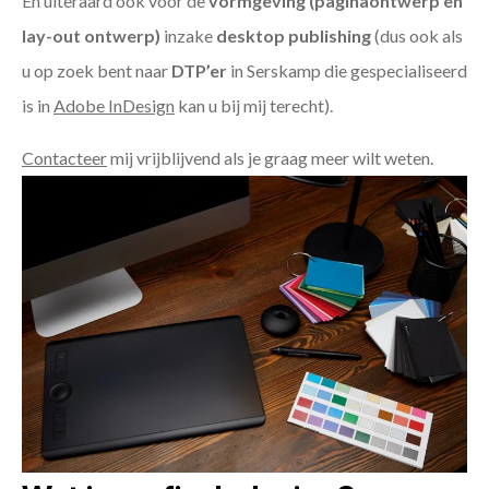
En uiteraard ook voor de
vormgeving (paginaontwerp en
lay-out ontwerp)
inzake
desktop publishing
(dus ook als
u op zoek bent naar
DTP’er
in Serskamp die gespecialiseerd
is in
Adobe InDesign
kan u bij mij terecht).
Contacteer
mij vrijblijvend als je graag meer wilt weten.