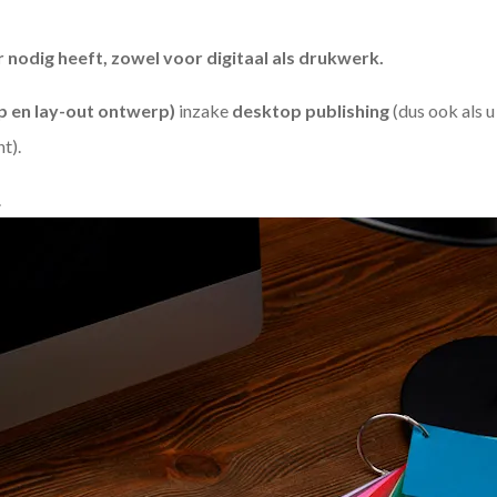
odig heeft, zowel voor digitaal als drukwerk.
 en lay-out ontwerp)
inzake
desktop publishing
(dus ook als 
ht).
.