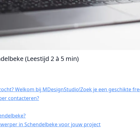
elbeke (Leestijd 2 à 5 min)
ocht? Welkom bij MDesignStudio!Zoek je een geschikte fre
per contacteren?
hendelbeke?
twerper in Schendelbeke voor jouw project