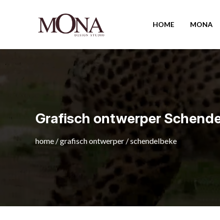
HOME
MONA
Grafisch ontwerper Schend
home
/
grafisch ontwerper
/
schendelbeke