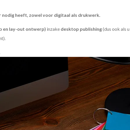
odig heeft, zowel voor digitaal als drukwerk.
 en lay-out ontwerp)
inzake
desktop publishing
(dus ook als 
ht).
.