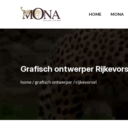
HOME
MONA
Grafisch ontwerper Rijkevors
home
/
grafisch ontwerper
/
rijkevorsel