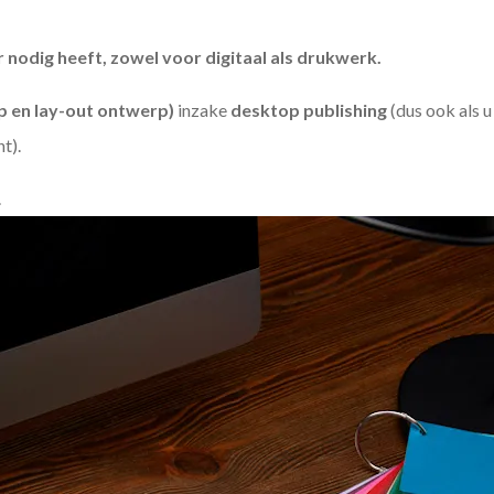
odig heeft, zowel voor digitaal als drukwerk.
 en lay-out ontwerp)
inzake
desktop publishing
(dus ook als 
ht).
.