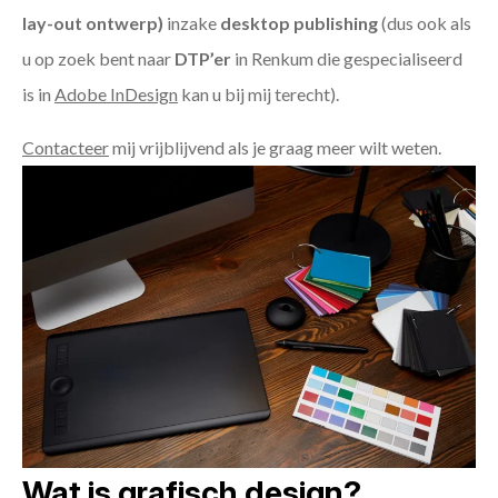
lay-out ontwerp)
inzake
desktop publishing
(dus ook als
u op zoek bent naar
DTP’er
in Renkum die gespecialiseerd
is in
Adobe InDesign
kan u bij mij terecht).
Contacteer
mij vrijblijvend als je graag meer wilt weten.
Wat is grafisch design?