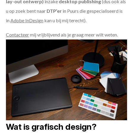
lay-out ontwerp)
inzake
desktop publishing
(dus ook als
u op zoek bent naar
DTP’er
in Puurs die gespecialiseerd is
in
Adobe InDesign
kan u bij mij terecht).
Contacteer
mij vrijblijvend als je graag meer wilt weten.
Wat is grafisch design?