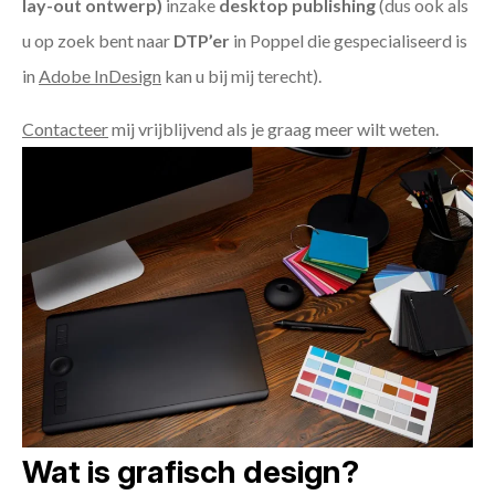
lay-out ontwerp)
inzake
desktop publishing
(dus ook als
u op zoek bent naar
DTP’er
in Poppel die gespecialiseerd is
in
Adobe InDesign
kan u bij mij terecht).
Contacteer
mij vrijblijvend als je graag meer wilt weten.
Wat is grafisch design?