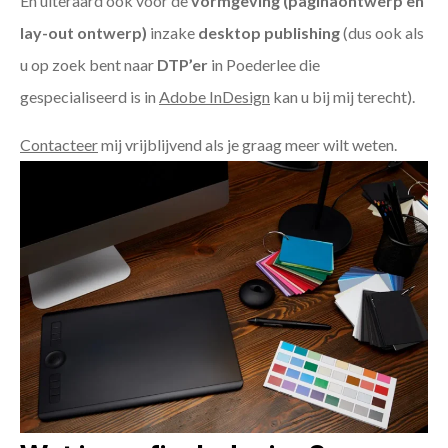
En uiteraard ook voor de
vormgeving (paginaontwerp en
lay-out ontwerp)
inzake
desktop publishing
(dus ook als
u op zoek bent naar
DTP’er
in Poederlee die
gespecialiseerd is in
Adobe InDesign
kan u bij mij terecht).
Contacteer
mij vrijblijvend als je graag meer wilt weten.