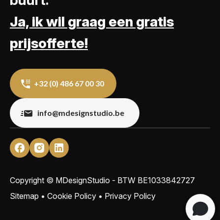
buurt.
Ja, ik wil graag een gratis
prijsofferte!
+32 (0) 486 67 00 30
info@mdesignstudio.be
Copyright © MDesignStudio - BTW
BE1033842727
Sitemap
•
Cookie Policy
•
Privacy Policy