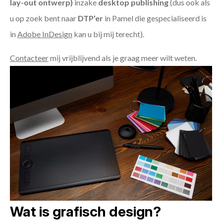
lay-out ontwerp)
inzake
desktop publishing
(dus ook als
u op zoek bent naar
DTP’er
in Pamel die gespecialiseerd is
in
Adobe InDesign
kan u bij mij terecht).
Contacteer
mij vrijblijvend als je graag meer wilt weten.
Wat is grafisch design?