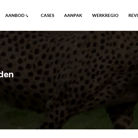
AANBOD
CASES
AANPAK
WERKREGIO
REV
nden