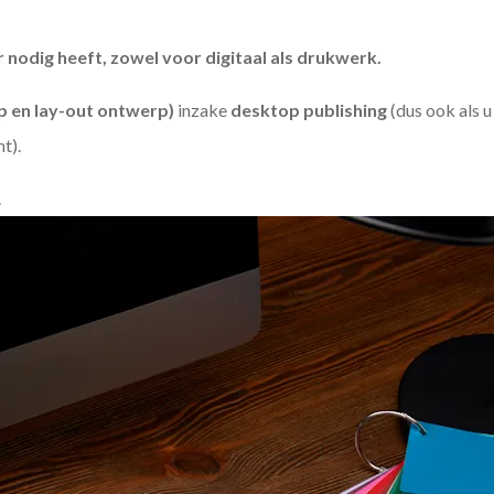
odig heeft, zowel voor digitaal als drukwerk.
 en lay-out ontwerp)
inzake
desktop publishing
(dus ook als 
ht).
.