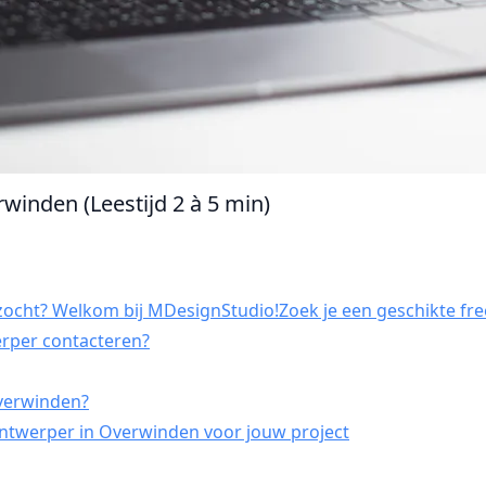
winden (Leestijd 2 à 5 min)
ocht? Welkom bij MDesignStudio!Zoek je een geschikte fre
erper contacteren?
Overwinden?
ntwerper in Overwinden voor jouw project