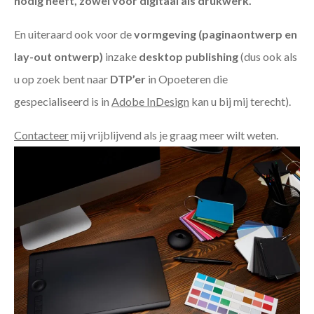
nodig heeft, zowel voor digitaal als drukwerk.
En uiteraard ook voor de
vormgeving (paginaontwerp en
lay-out ontwerp)
inzake
desktop publishing
(dus ook als
u op zoek bent naar
DTP’er
in Opoeteren die
gespecialiseerd is in
Adobe InDesign
kan u bij mij terecht).
Contacteer
mij vrijblijvend als je graag meer wilt weten.