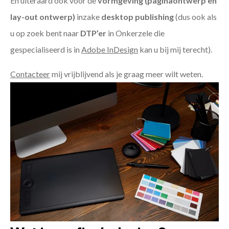
En uiteraard ook voor de
vormgeving (paginaontwerp en
lay-out ontwerp)
inzake
desktop publishing
(dus ook als
u op zoek bent naar
DTP’er
in Onkerzele die
gespecialiseerd is in
Adobe InDesign
kan u bij mij terecht).
Contacteer
mij vrijblijvend als je graag meer wilt weten.