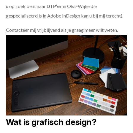
u op zoek bent naar
DTP’er
in Olst-Wijhe die
gespecialiseerd is in
Adobe InDesign
kan u bij mij terecht).
Contacteer
mij vrijblijvend als je graag meer wilt weten.
Wat is grafisch design?