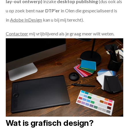
lay-out ontwerp)
inzake
desktop publishing
(dus ook als
u op zoek bent naar
DTP’er
in Olen die gespecialiseerd is
in
Adobe InDesign
kan u bij mij terecht).
Contacteer
mij vrijblijvend als je graag meer wilt weten.
Wat is grafisch design?