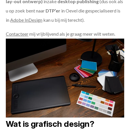
lay-out ontwerp)
inzake
desktop publishing
(dus ook als
u op zoek bent naar
DTP’er
in Oevel die gespecialiseerd is
in
Adobe InDesign
kan u bij mij terecht).
Contacteer
mij vrijblijvend als je graag meer wilt weten.
Wat is grafisch design?