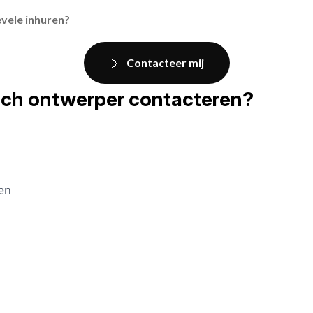
evele inhuren?
Contacteer mij
fisch ontwerper contacteren?
pen