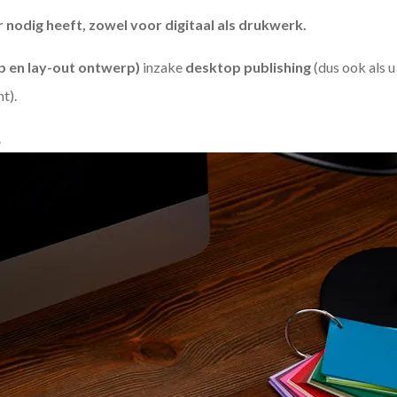
odig heeft, zowel voor digitaal als drukwerk.
 en lay-out ontwerp)
inzake
desktop publishing
(dus ook als 
ht).
.