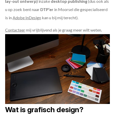
lay-out ontwerp)
inzake
desktop publishing
(dus ook als
u op zoek bent naar
DTP’er
in Moorsel die gespecialiseerd
is in
Adobe InDesign
kan u bij mij terecht).
Contacteer
mij vrijblijvend als je graag meer wilt weten.
Wat is grafisch design?