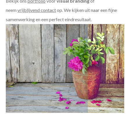
Bekijk ons
portfolio
voor
visual branding
of
neem
vrijblijvend contact
op. We kijken uit naar een fijne
samenwerking en een perfect eindresultaat.