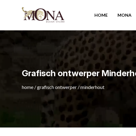
HOME
MONA
Grafisch ontwerper Minderh
home
/
grafisch ontwerper
/
minderhout