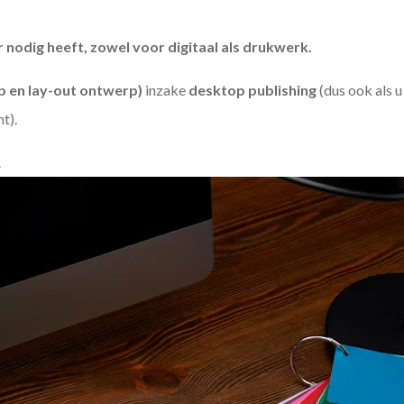
odig heeft, zowel voor digitaal als drukwerk.
 en lay-out ontwerp)
inzake
desktop publishing
(dus ook als 
ht).
.