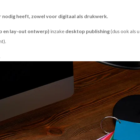
odig heeft, zowel voor digitaal als drukwerk.
 en lay-out ontwerp)
inzake
desktop publishing
(dus ook als 
ht).
.