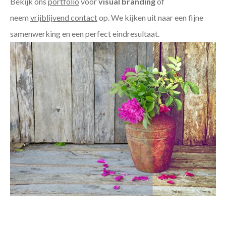
Bekijk ons
portfolio
voor
visual branding
of
neem
vrijblijvend contact
op. We kijken uit naar een fijne
samenwerking en een perfect eindresultaat.