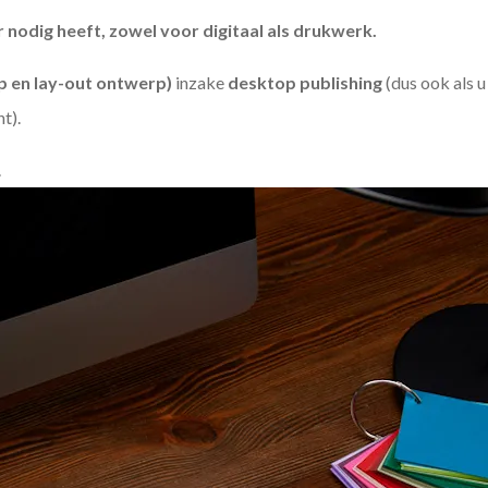
odig heeft, zowel voor digitaal als drukwerk.
 en lay-out ontwerp)
inzake
desktop publishing
(dus ook als 
ht).
.