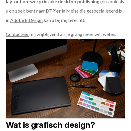
lay-out ontwerp)
inzake
desktop publishing
(dus ook als
u op zoek bent naar
DTP’er
in Meise die gespecialiseerd is
in
Adobe InDesign
kan u bij mij terecht).
Contacteer
mij vrijblijvend als je graag meer wilt weten.
Wat is grafisch design?