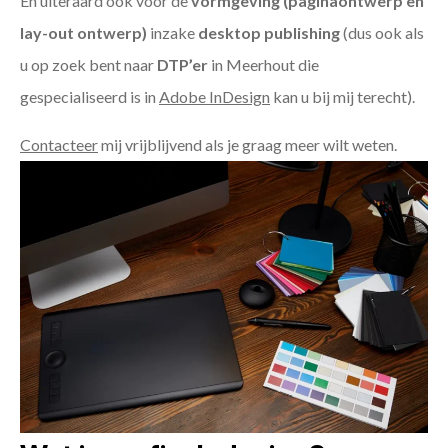
En uiteraard ook voor de
vormgeving (paginaontwerp en
lay-out ontwerp)
inzake
desktop publishing
(dus ook als
u op zoek bent naar
DTP’er
in Meerhout die
gespecialiseerd is in
Adobe InDesign
kan u bij mij terecht).
Contacteer
mij vrijblijvend als je graag meer wilt weten.