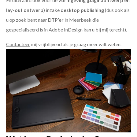
En uiteraard ook voor de
vormgeving (paginaontwerp en
lay-out ontwerp)
inzake
desktop publishing
(dus ook als
u op zoek bent naar
DTP’er
in Meerbeek die
gespecialiseerd is in
Adobe InDesign
kan u bij mij terecht).
Contacteer
mij vrijblijvend als je graag meer wilt weten.