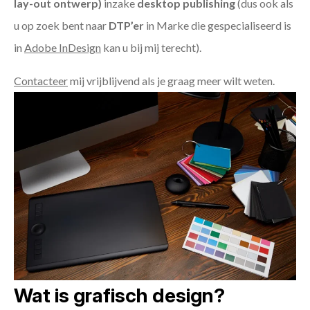
lay-out ontwerp)
inzake
desktop publishing
(dus ook als
u op zoek bent naar
DTP’er
in Marke die gespecialiseerd is
in
Adobe InDesign
kan u bij mij terecht).
Contacteer
mij vrijblijvend als je graag meer wilt weten.
Wat is grafisch design?