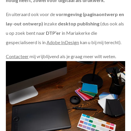
nodig heeft, zowel voor digitaal als drukwerk.
En uiteraard ook voor de
vormgeving (paginaontwerp en
lay-out ontwerp)
inzake
desktop publishing
(dus ook als
u op zoek bent naar
DTP’er
in Mariakerke die
gespecialiseerd is in
Adobe InDesign
kan u bij mij terecht).
Contacteer
mij vrijblijvend als je graag meer wilt weten.