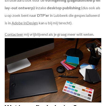
En uiteraard ook voor de
vormgeving (paginaontwerp en
lay-out ontwerp)
inzake
desktop publishing
(dus ook als
u op zoek bent naar
DTP’er
in Lubbeek die gespecialiseerd
is in
Adobe InDesign
kan u bij mij terecht).
Contacteer
mij vrijblijvend als je graag meer wilt weten.