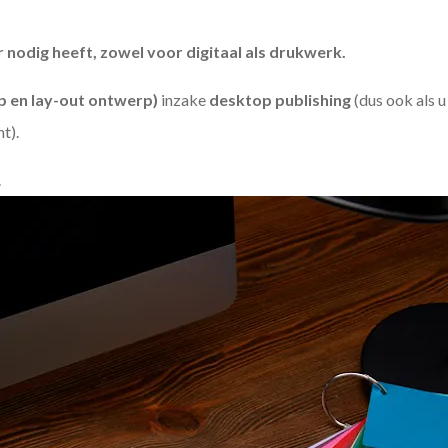
odig heeft, zowel voor digitaal als drukwerk.
 en lay-out ontwerp)
inzake
desktop publishing
(dus ook als 
ht).
.