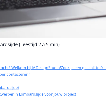
rdsijde (Leestijd 2 à 5 min)
ocht? Welkom bij MDesignStudio!Zoek je een geschikte fre
rper contacteren?
mbardsijde?
twerper in Lombardsijde voor jouw project