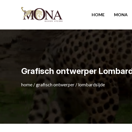
HOME
MONA
Grafisch ontwerper Lombard
home
/
grafisch ontwerper
/
lombardsijde