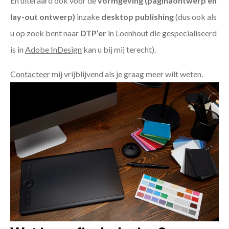
En uiteraard ook voor de
vormgeving (paginaontwerp en
lay-out ontwerp)
inzake
desktop publishing
(dus ook als
u op zoek bent naar
DTP’er
in Loenhout die gespecialiseerd
is in
Adobe InDesign
kan u bij mij terecht).
Contacteer
mij vrijblijvend als je graag meer wilt weten.